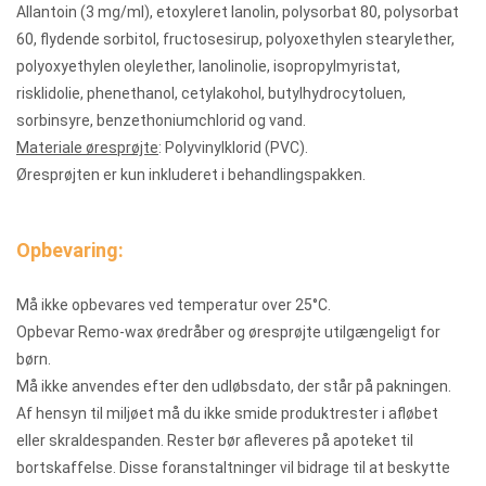
Allantoin (3 mg/ml), etoxyleret lanolin, polysorbat 80, polysorbat
60, flydende sorbitol, fructosesirup, polyoxethylen stearylether,
polyoxyethylen oleylether, lanolinolie, isopropylmyristat,
risklidolie, phenethanol, cetylakohol, butylhydrocytoluen,
sorbinsyre, benzethoniumchlorid og vand.
Materiale øresprøjte
: Polyvinylklorid (PVC).
Øresprøjten er kun inkluderet i behandlingspakken.
Opbevaring:
Må ikke opbevares ved temperatur over 25°C.
Opbevar Remo-wax øredråber og øresprøjte utilgængeligt for
børn.
Må ikke anvendes efter den udløbsdato, der står på pakningen.
Af hensyn til miljøet må du ikke smide produktrester i afløbet
eller skraldespanden. Rester bør afleveres på apoteket til
bortskaffelse. Disse foranstaltninger vil bidrage til at beskytte