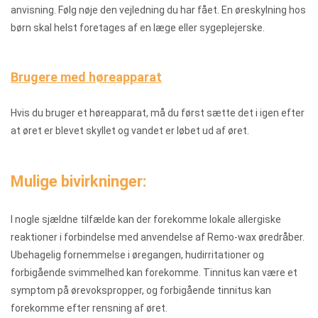
anvisning. Følg nøje den vejledning du har fået. En øreskylning hos
børn skal helst foretages af en læge eller sygeplejerske.
Brugere med høreapparat
Hvis du bruger et høreapparat, må du først sætte det i igen efter
at øret er blevet skyllet og vandet er løbet ud af øret.
Mulige bivirkninger:
I nogle sjældne tilfælde kan der forekomme lokale allergiske
reaktioner i forbindelse med anvendelse af Remo-wax øredråber.
Ubehagelig fornemmelse i øregangen, hudirritationer og
forbigående svimmelhed kan forekomme. Tinnitus kan være et
symptom på ørevokspropper, og forbigående tinnitus kan
forekomme efter rensning af øret.