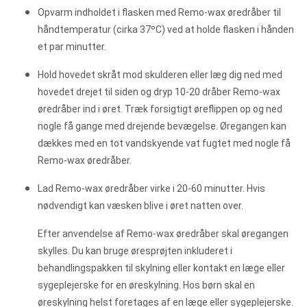
Opvarm indholdet i flasken med Remo-wax øredråber til
håndtemperatur (cirka 37ºC) ved at holde flasken i hånden
et par minutter.
Hold hovedet skråt mod skulderen eller læg dig ned med
hovedet drejet til siden og dryp 10-20 dråber Remo-wax
øredråber ind i øret. Træk forsigtigt øreflippen op og ned
nogle få gange med drejende bevægelse. Øregangen kan
dækkes med en tot vandskyende vat fugtet med nogle få
Remo-wax øredråber.
Lad Remo-wax øredråber virke i 20-60 minutter. Hvis
nødvendigt kan væsken blive i øret natten over.
Efter anvendelse af Remo-wax øredråber skal øregangen
skylles. Du kan bruge øresprøjten inkluderet i
behandlingspakken til skylning eller kontakt en læge eller
sygeplejerske for en øreskylning. Hos børn skal en
øreskylning helst foretages af en læge eller sygeplejerske.