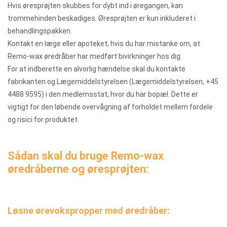
Hvis øresprøjten skubbes for dybt ind i øregangen, kan
trommehinden beskadiges. Øresprøjten er kun inkluderet i
behandlingspakken.
Kontakt en læge eller apoteket, hvis du har mistanke om, at
Remo-wax øredråber har medført bivirkninger hos dig.
For at indberette en alvorlig hændelse skal du kontakte
fabrikanten og Lægemiddelstyrelsen (Lægemiddelstyrelsen, +45
4488 9595) i den medlemsstat, hvor du har bopæl. Dette er
vigtigt for den løbende overvågning af forholdet mellem fordele
og risici for produktet.
Sådan skal du bruge Remo-wax
øredråberne og øresprøjten:
Løsne ørevokspropper med øredråber: