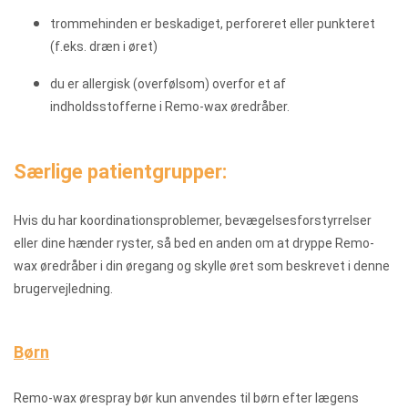
trommehinden er beskadiget, perforeret eller punkteret
(f.eks. dræn i øret)
du er allergisk (overfølsom) overfor et af
indholdsstofferne i Remo-wax øredråber.
Særlige patientgrupper:
Hvis du har koordinationsproblemer, bevægelsesforstyrrelser
eller dine hænder ryster, så bed en anden om at dryppe Remo-
wax øredråber i din øregang og skylle øret som beskrevet i denne
brugervejledning.
Børn
Remo-wax ørespray bør kun anvendes til børn efter lægens